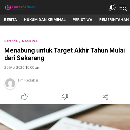
lintas24news.com
Menyingkap Setiap Realita
BERITA
HUKUM DAN KRIMINAL
PERISTIWA
PEMERINTAHAN
Beranda
NASIONAL
Menabung untuk Target Akhir Tahun Mulai
dari Sekarang
25 Mei 2026 10:00 am
Tim Redaksi