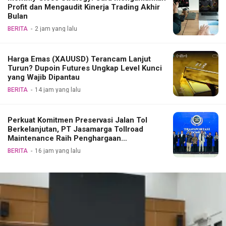
Profit dan Mengaudit Kinerja Trading Akhir
Bulan
BERITA
2 jam yang lalu
Harga Emas (XAUUSD) Terancam Lanjut
Turun? Dupoin Futures Ungkap Level Kunci
yang Wajib Dipantau
BERITA
14 jam yang lalu
Perkuat Komitmen Preservasi Jalan Tol
Berkelanjutan, PT Jasamarga Tollroad
Maintenance Raih Penghargaan
Transportasi Indonesia Award 2026
BERITA
16 jam yang lalu