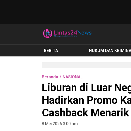
lintas24news.com
Menyingkap Setiap Realita
BERITA
HUKUM DAN KRIMIN
Beranda
NASIONAL
Liburan di Luar Ne
Hadirkan Promo Ka
Cashback Menarik
8 Mei 2026 3:00 am