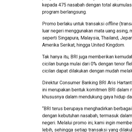
kepada 475 nasabah dengan total akumulasi 
program berlangsung.
Promo berlaku untuk transaksi
offline
(trans
luar negeri menggunakan mata uang asing, 
seperti Singapura, Malaysia, Thailand, Jepan
Amerika Serikat, hingga United Kingdom.
Tak hanya itu, BRI juga memberikan kemud
cicilan bunga mulai dari 0% dengan tenor fl
cicilan dapat dilakukan dengan mudah melal
Direktur Consumer Banking BRI Aris Harta
ini merupakan bentuk komitmen BRI dalam m
khususnya dalam mendukung gaya hidup dan 
“BRI terus berupaya menghadirkan berbagai
dengan kebutuhan nasabah, termasuk dalam 
negeri. Melalui promo ini, kami ingin mem
lebih, sehingga setiap transaksi yang dila