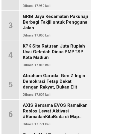
Dibaca 17.932 kali
GRIB Jaya Kecamatan Pakuhaji
Berbagi Takjil untuk Pengguna
3
Jalan
Dibaca 17.850 kali
KPK Sita Ratusan Juta Rupiah
Usai Geledah Dinas PMPTSP
4
Kota Madiun
Dibaca 17.818 kali
Abraham Garuda: Gen Z Ingin
Demokrasi Tetap Dekat
5
dengan Rakyat, Bukan Elit
Dibaca 17.807 kali
AXIS Bersama EVOS Ramaikan
Roblox Lewat Aktivasi
6
#RamadanKitaBeda di Map
Indo Chat
Dibaca 17.771 kali