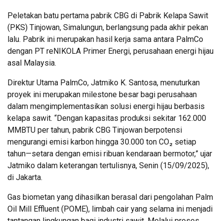
Peletakan batu pertama pabrik CBG di Pabrik Kelapa Sawit
(PKS) Tinjowan, Simalungun, berlangsung pada akhir pekan
lalu. Pabrik ini merupakan hasil kerja sama antara PalmCo
dengan PT reNIKOLA Primer Energi, perusahaan energi hijau
asal Malaysia.
Direktur Utama PalmCo, Jatmiko K. Santosa, menuturkan
proyek ini merupakan milestone besar bagi perusahaan
dalam mengimplementasikan solusi energi hijau berbasis
kelapa sawit. “Dengan kapasitas produksi sekitar 162.000
MMBTU per tahun, pabrik CBG Tinjowan berpotensi
mengurangi emisi karbon hingga 30.000 ton CO₂ setiap
tahun—setara dengan emisi ribuan kendaraan bermotor,” ujar
Jatmiko dalam keterangan tertulisnya, Senin (15/09/2025),
di Jakarta.
Gas biometan yang dihasilkan berasal dari pengolahan Palm
Oil Mill Effluent (POME), limbah cair yang selama ini menjadi
tantangan lingkungan bagi industri sawit. Melalui proses