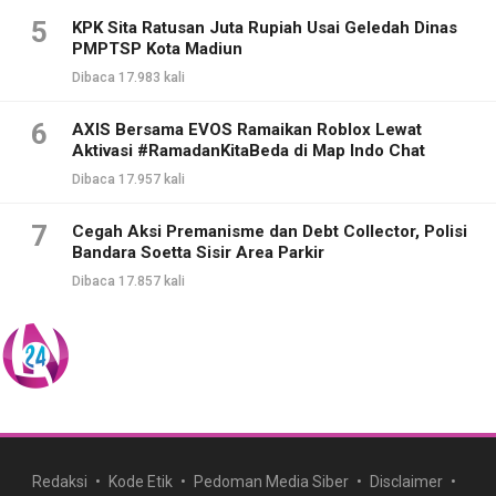
5
KPK Sita Ratusan Juta Rupiah Usai Geledah Dinas
PMPTSP Kota Madiun
Dibaca 17.983 kali
6
AXIS Bersama EVOS Ramaikan Roblox Lewat
Aktivasi #RamadanKitaBeda di Map Indo Chat
Dibaca 17.957 kali
7
Cegah Aksi Premanisme dan Debt Collector, Polisi
Bandara Soetta Sisir Area Parkir
Dibaca 17.857 kali
Redaksi
Kode Etik
Pedoman Media Siber
Disclaimer