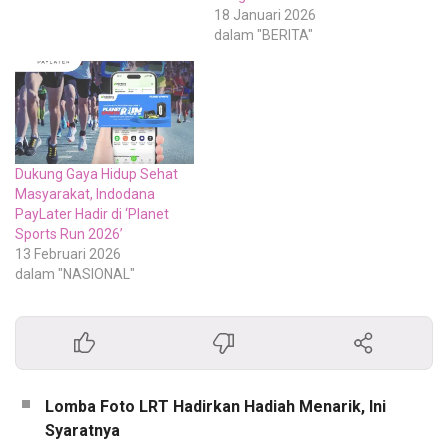
Truck milik Aice dipenuhi
18 Januari 2026
penampilan beragam bakat
dalam "BERITA"
dari warga Lampung yang
unjuk kebolehan di hadapan
dewan juri dan ribuan
pengunjung. Sejumlah
penampilan…
Dukung Gaya Hidup Sehat
Masyarakat, Indodana
PayLater Hadir di ‘Planet
Sports Run 2026’
13 Februari 2026
dalam "NASIONAL"
Lomba Foto LRT Hadirkan Hadiah Menarik, Ini
Syaratnya