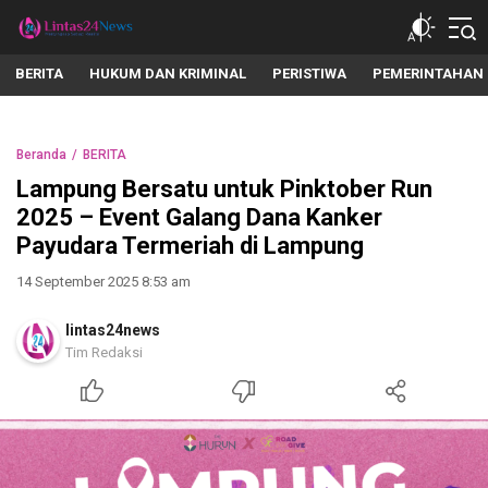
lintas24news.com
Menyingkap Setiap Realita
BERITA
HUKUM DAN KRIMINAL
PERISTIWA
PEMERINTAHAN
Beranda
BERITA
Lampung Bersatu untuk Pinktober Run
2025 – Event Galang Dana Kanker
Payudara Termeriah di Lampung
14 September 2025 8:53 am
lintas24news
Tim Redaksi