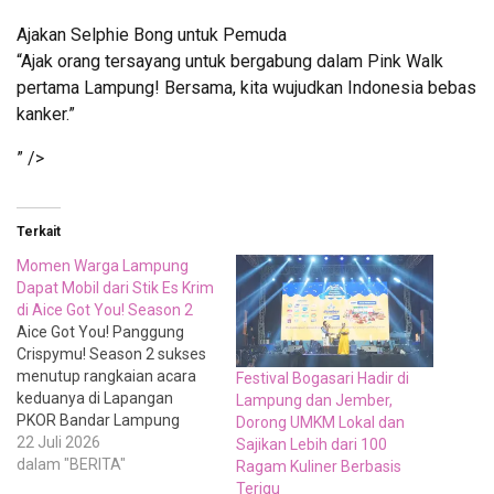
Ajakan Selphie Bong untuk Pemuda
“Ajak orang tersayang untuk bergabung dalam Pink Walk
pertama Lampung! Bersama, kita wujudkan Indonesia bebas
kanker.”
” />
Terkait
Momen Warga Lampung
Dapat Mobil dari Stik Es Krim
di Aice Got You! Season 2
Aice Got You! Panggung
Crispymu! Season 2 sukses
menutup rangkaian acara
Festival Bogasari Hadir di
keduanya di Lapangan
Lampung dan Jember,
PKOR Bandar Lampung
Dorong UMKM Lokal dan
pada 10-12 Juli 2026.
22 Juli 2026
Sajikan Lebih dari 100
Selama tiga hari, panggung
dalam "BERITA"
Ragam Kuliner Berbasis
ikonik berbentuk Show
Terigu