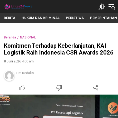
lintas24news.com
Menyingkap Setiap Realita
BERITA
HUKUM DAN KRIMINAL
PERISTIWA
PEMERINTAHAN
Beranda
NASIONAL
Komitmen Terhadap Keberlanjutan, KAI
Logistik Raih Indonesia CSR Awards 2026
8 Juni 2026 4:00 am
Tim Redaksi