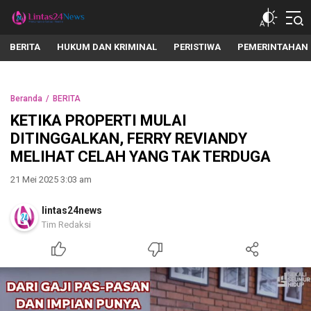
lintas24news.com
Menyingkap Setiap Realita
BERITA
HUKUM DAN KRIMINAL
PERISTIWA
PEMERINTAHAN
Beranda
BERITA
KETIKA PROPERTI MULAI
DITINGGALKAN, FERRY REVIANDY
MELIHAT CELAH YANG TAK TERDUGA
21 Mei 2025 3:03 am
lintas24news
Tim Redaksi