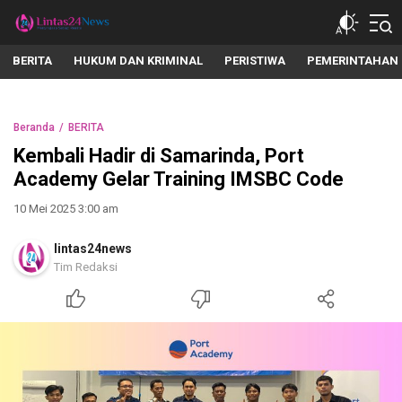
lintas24news.com
Menyingkap Setiap Realita
BERITA
HUKUM DAN KRIMINAL
PERISTIWA
PEMERINTAHAN
Beranda
BERITA
Kembali Hadir di Samarinda, Port
Academy Gelar Training IMSBC Code
10 Mei 2025 3:00 am
lintas24news
Tim Redaksi