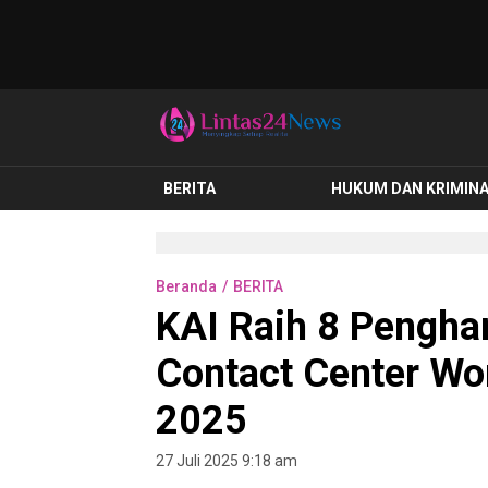
lintas24news.com
Menyingkap Setiap Realita
BERITA
HUKUM DAN KRIMIN
Beranda
BERITA
KAI Raih 8 Penghar
Contact Center Wor
2025
27 Juli 2025 9:18 am