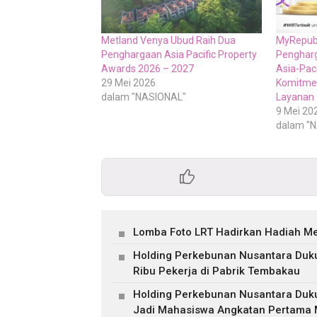
Metland Venya Ubud Raih Dua
MyRepubl
Penghargaan Asia Pacific Property
Pengharg
Awards 2026 – 2027
Asia-Paci
29 Mei 2026
Komitmen
dalam "NASIONAL"
Layanan
9 Mei 20
dalam "
Lomba Foto LRT Hadirkan Hadiah Men
Holding Perkebunan Nusantara Duku
Ribu Pekerja di Pabrik Tembakau
Holding Perkebunan Nusantara Duk
Jadi Mahasiswa Angkatan Pertama M