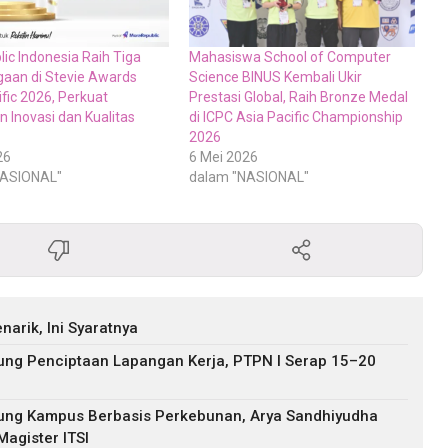
ic Indonesia Raih Tiga
Mahasiswa School of Computer
aan di Stevie Awards
Science BINUS Kembali Ukir
fic 2026, Perkuat
Prestasi Global, Raih Bronze Medal
 Inovasi dan Kualitas
di ICPC Asia Pacific Championship
2026
26
6 Mei 2026
NASIONAL"
dalam "NASIONAL"
arik, Ini Syaratnya
ng Penciptaan Lapangan Kerja, PTPN I Serap 15–20
ung Kampus Berbasis Perkebunan, Arya Sandhiyudha
agister ITSI