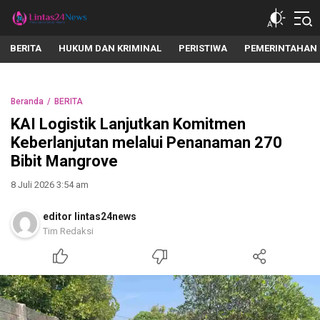
lintas24news.com
Menyingkap Setiap Realita
BERITA
HUKUM DAN KRIMINAL
PERISTIWA
PEMERINTAHAN
Beranda
BERITA
KAI Logistik Lanjutkan Komitmen
Keberlanjutan melalui Penanaman 270
Bibit Mangrove
8 Juli 2026 3:54 am
editor lintas24news
Tim Redaksi