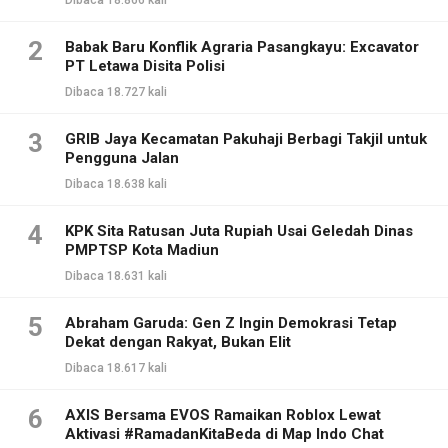
Dibaca 18.866 kali
2
Babak Baru Konflik Agraria Pasangkayu: Excavator
PT Letawa Disita Polisi
Dibaca 18.727 kali
3
GRIB Jaya Kecamatan Pakuhaji Berbagi Takjil untuk
Pengguna Jalan
Dibaca 18.638 kali
4
KPK Sita Ratusan Juta Rupiah Usai Geledah Dinas
PMPTSP Kota Madiun
Dibaca 18.631 kali
5
Abraham Garuda: Gen Z Ingin Demokrasi Tetap
Dekat dengan Rakyat, Bukan Elit
Dibaca 18.617 kali
6
AXIS Bersama EVOS Ramaikan Roblox Lewat
Aktivasi #RamadanKitaBeda di Map Indo Chat