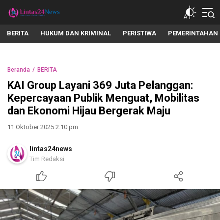
lintas24news.com
Menyingkap Setiap Realita
BERITA
HUKUM DAN KRIMINAL
PERISTIWA
PEMERINTAHAN
Beranda
BERITA
KAI Group Layani 369 Juta Pelanggan:
Kepercayaan Publik Menguat, Mobilitas
dan Ekonomi Hijau Bergerak Maju
11 Oktober 2025 2:10 pm
lintas24news
Tim Redaksi