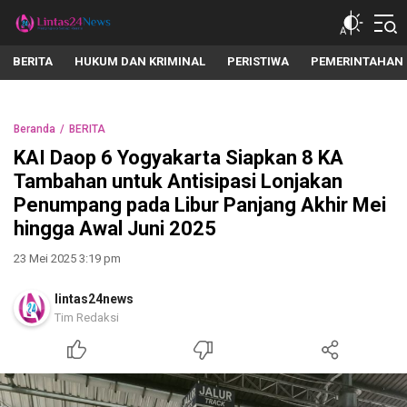
lintas24news.com
Menyingkap Setiap Realita
BERITA
HUKUM DAN KRIMINAL
PERISTIWA
PEMERINTAHAN
Beranda
BERITA
KAI Daop 6 Yogyakarta Siapkan 8 KA
Tambahan untuk Antisipasi Lonjakan
Penumpang pada Libur Panjang Akhir Mei
hingga Awal Juni 2025
23 Mei 2025 3:19 pm
lintas24news
Tim Redaksi