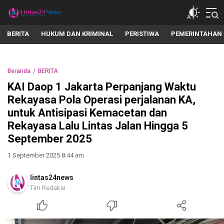
lintas24news.com
Menyingkap Setiap Realita
BERITA
HUKUM DAN KRIMINAL
PERISTIWA
PEMERINTAHAN
Beranda
BERITA
KAI Daop 1 Jakarta Perpanjang Waktu
Rekayasa Pola Operasi perjalanan KA,
untuk Antisipasi Kemacetan dan
Rekayasa Lalu Lintas Jalan Hingga 5
September 2025
1 September 2025 8:44 am
lintas24news
Tim Redaksi