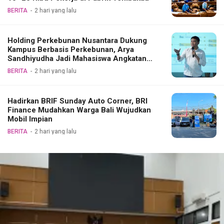
BERITA
2 hari yang lalu
Holding Perkebunan Nusantara Dukung
Kampus Berbasis Perkebunan, Arya
Sandhiyudha Jadi Mahasiswa Angkatan
Pertama Magister ITSI
BERITA
2 hari yang lalu
Hadirkan BRIF Sunday Auto Corner, BRI
Finance Mudahkan Warga Bali Wujudkan
Mobil Impian
BERITA
2 hari yang lalu