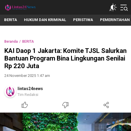
lintas24news.com
Menyingkap Setiap Realita
BERITA
HUKUM DAN KRIMINAL
PERISTIWA
PEMERINTAHAN
Beranda
BERITA
KAI Daop 1 Jakarta: Komite TJSL Salurkan
Bantuan Program Bina Lingkungan Senilai
Rp 220 Juta
24 November 2025 1:47 am
lintas24news
Tim Redaksi