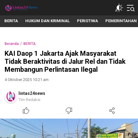
lintas24news.com
Menyingkap Setiap Realita
BERITA
HUKUM DAN KRIMINAL
PERISTIWA
PEMERINTAHAN
Beranda
BERITA
KAI Daop 1 Jakarta Ajak Masyarakat
Tidak Beraktivitas di Jalur Rel dan Tidak
Membangun Perlintasan Ilegal
4 Oktober 2025 10:21 am
lintas24news
Tim Redaksi