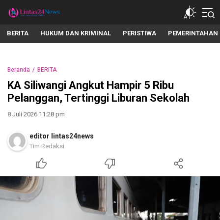
lintas24news.com
Menyingkap Setiap Realita
BERITA
HUKUM DAN KRIMINAL
PERISTIWA
PEMERINTAHAN
Beranda
BERITA
KA Siliwangi Angkut Hampir 5 Ribu
Pelanggan, Tertinggi Liburan Sekolah
8 Juli 2026 11:28 pm
editor lintas24news
Tim Redaksi