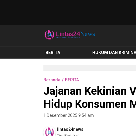
lintas24news.com
Menyingkap Setiap Realita
BERITA
HUKUM DAN KRIMIN
Beranda
BERITA
Jajanan Kekinian V
Hidup Konsumen 
1 Desember 2025 9:54 am
lintas24news
Tim Redaksi