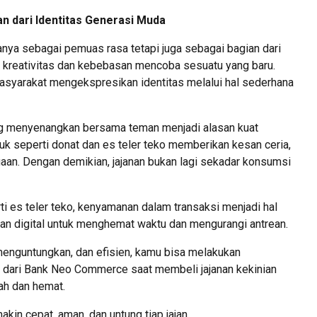
n dari Identitas Generasi Muda
ya sebagai pemuas rasa tetapi juga sebagai bagian dari
l kreativitas dan kebebasan mencoba sesuatu yang baru.
syarakat mengekspresikan identitas melalui hal sederhana
g menyenangkan bersama teman menjadi alasan kuat
duk seperti donat dan es teler teko memberikan kesan ceria,
aan. Dengan demikian, jajanan bukan lagi sekadar konsumsi
ti es teler teko, kenyamanan dalam transaksi menjadi hal
n digital untuk menghemat waktu dan mengurangi antrean.
menguntungkan, dan efisien, kamu bisa melakukan
dari Bank Neo Commerce saat membeli jajanan kekinian
ah dan hemat.
akin cepat, aman, dan untung tiap jajan.