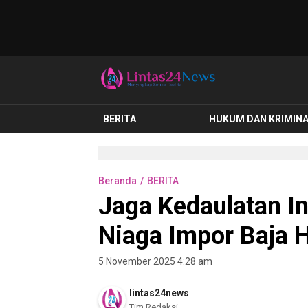
lintas24news.com
Menyingkap Setiap Realita
BERITA
HUKUM DAN KRIMIN
Beranda
BERITA
Jaga Kedaulatan In
Niaga Impor Baja 
5 November 2025 4:28 am
lintas24news
Tim Redaksi