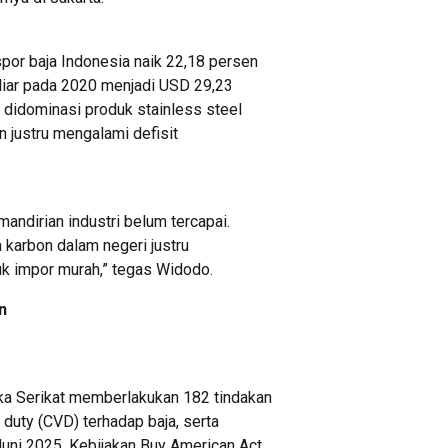
or baja Indonesia naik 22,18 persen
iliar pada 2020 menjadi USD 29,23
h didominasi produk stainless steel
n justru mengalami defisit
andirian industri belum tercapai.
a karbon dalam negeri justru
uk impor murah,” tegas Widodo.
n
ka Serikat memberlakukan 182 tindakan
 duty (CVD) terhadap baja, serta
Juni 2025. Kebijakan Buy American Act