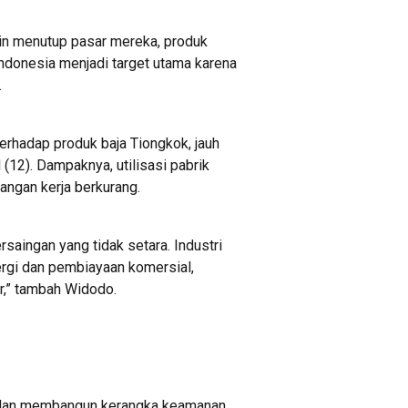
lain menutup pasar mereka, produk
ndonesia menjadi target utama karena
.
terhadap produk baja Tiongkok, jauh
 (12). Dampaknya, utilisasi pabrik
pangan kerja berkurang.
saingan yang tidak setara. Industri
ergi dan pembiayaan komersial,
r,” tambah Widodo.
r dan membangun kerangka keamanan