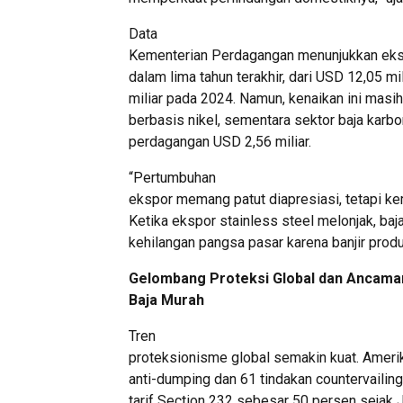
Data
Kementerian Perdagangan menunjukkan eksp
dalam lima tahun terakhir, dari USD 12,05 m
miliar pada 2024. Namun, kenaikan ini masi
berbasis nikel, sementara sektor baja karbo
perdagangan USD 2,56 miliar.
“Pertumbuhan
ekspor memang patut diapresiasi, tetapi kem
Ketika ekspor stainless steel melonjak, baj
kehilangan pangsa pasar karena banjir prod
Gelombang Proteksi Global dan Ancama
Baja Murah
Tren
proteksionisme global semakin kuat. Ameri
anti-dumping dan 61 tindakan countervailing
tarif Section 232 sebesar 50 persen sejak 