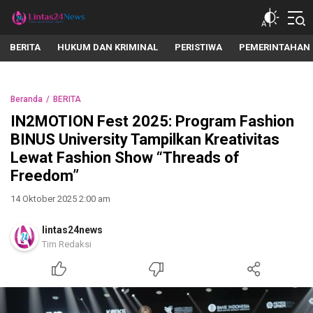
lintas24news.com
Menyingkap Setiap Realita
BERITA
HUKUM DAN KRIMINAL
PERISTIWA
PEMERINTAHAN
Beranda
BERITA
IN2MOTION Fest 2025: Program Fashion
BINUS University Tampilkan Kreativitas
Lewat Fashion Show “Threads of
Freedom”
14 Oktober 2025 2:00 am
lintas24news
Tim Redaksi