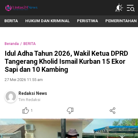
lintas24news.com
Menyingkap Setiap Realita
BERITA
HUKUM DAN KRIMINAL
PERISTIWA
PEMERINTAHAN
Beranda
BERITA
Idul Adha Tahun 2026, Wakil Ketua DPRD
Tangerang Kholid Ismail Kurban 15 Ekor
Sapi dan 10 Kambing
27 Mei 2026 11:55 am
Redaksi News
Tim Redaksi
1