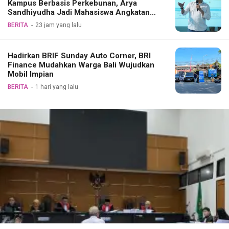
Kampus Berbasis Perkebunan, Arya
Sandhiyudha Jadi Mahasiswa Angkatan
Pertama Magister ITSI
BERITA
23 jam yang lalu
Hadirkan BRIF Sunday Auto Corner, BRI
Finance Mudahkan Warga Bali Wujudkan
Mobil Impian
BERITA
1 hari yang lalu