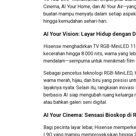
Cinema, AI Your Home, dan AI Your Air—ya
buatan mampu menyatu dalam setiap aspek k
hingga kemudahan sehari-hari.
AI Your Vision: Layar Hidup dengan 
Hisense menghadirkan TV RGB-MiniLED 116
kecerahan hingga 8.000 nits, warna yang leb
mendalam—sempurna untuk menikmati film m
Sebagai pencetus teknologi RGB-MiniLED, 
warna merah, hijau, dan biru yang presisi u
layaknya nyata. Selain itu, rangkaian inovas
berbasis AI siap mengubah ruang keluarga 
atau bahkan galeri seni digital.
AI Your Cinema: Sensasi Bioskop di
Bagi pecinta layar lebar, Hisense memperk
L9Q yang mampu memproyeksikan hingga 200