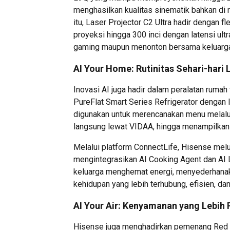
menghasilkan kualitas sinematik bahkan di
itu, Laser Projector C2 Ultra hadir dengan f
proyeksi hingga 300 inci dengan latensi u
gaming maupun menonton bersama keluarg
AI Your Home: Rutinitas Sehari-hari 
Inovasi AI juga hadir dalam peralatan rumah
PureFlat Smart Series Refrigerator dengan la
digunakan untuk merencanakan menu melalui
langsung lewat VIDAA, hingga menampilkan k
Melalui platform ConnectLife, Hisense mel
mengintegrasikan AI Cooking Agent dan AI 
keluarga menghemat energi, menyederhanak
kehidupan yang lebih terhubung, efisien, dan 
AI Your Air: Kenyamanan yang Lebih 
Hisense juga menghadirkan pemenang Red 