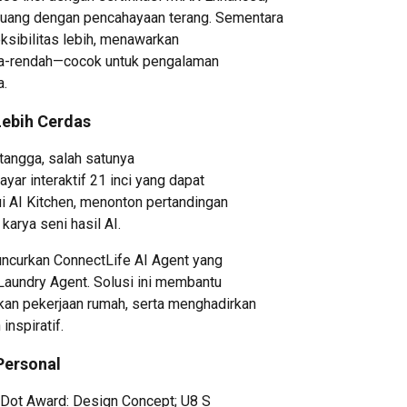
 ruang dengan pencahayaan terang. Sementara
leksibilitas lebih, menawarkan
ltra-rendah—cocok untuk pengalaman
a.
Lebih Cerdas
 tangga, salah satunya
yar interaktif 21 inci yang dapat
 AI Kitchen, menonton pertandingan
arya seni hasil AI.
uncurkan ConnectLife AI Agent yang
Laundry Agent. Solusi ini membantu
an pekerjaan rumah, serta menghadirkan
inspiratif.
Personal
Dot Award: Design Concept; U8 S