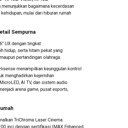
ng menunjukkan bagaimana kecerdasan
ehidupan, mulai dari hiburan rumah
Detail Sempurna
″ UX dengan tingkat
ih hidup, serta hitam pekat yang
aupun pertandingan olahraga.
Hisense menampilkan keunggulan kontrol
ntuk menghadirkan kejernihan
i MicroLED, AI TV, dan sistem audio
menjadi arena
game
, pusat
esports
,
 Rumah
enalkan TriChroma Laser Cinema
 inci dengan sertifikasi IMAX Enhanced,