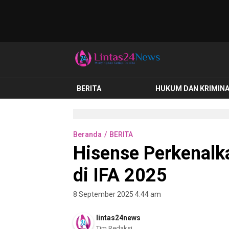
lintas24news.com
Menyingkap Setiap Realita
BERITA
HUKUM DAN KRIMIN
Beranda
BERITA
Hisense Perkenalka
di IFA 2025
8 September 2025 4:44 am
lintas24news
Tim Redaksi