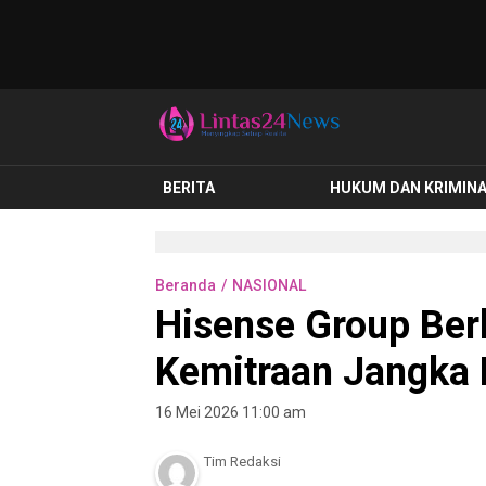
lintas24news.com
Menyingkap Setiap Realita
BERITA
HUKUM DAN KRIMIN
Beranda
NASIONAL
Hisense Group Ber
Kemitraan Jangka 
16 Mei 2026 11:00 am
Tim Redaksi