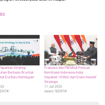
MES
Paparkan Strategi
Prabowo dan PM Modi Perkuat
han Berbasis AI untuk
Kemitraan Indonesia-India,
uk Era Baru Kehidupan
Sepakati 14 MoU dan Enam Inisiatif
Strategis
026
11 Juli 2026
ERITA"
dalam "BERITA"