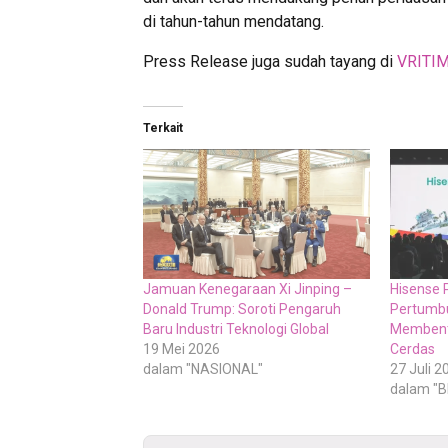
di tahun-tahun mendatang.
Press Release juga sudah tayang di
VRITI
Terkait
Jamuan Kenegaraan Xi Jinping –
Hisense 
Donald Trump: Soroti Pengaruh
Pertumbu
Baru Industri Teknologi Global
Membent
19 Mei 2026
Cerdas
dalam "NASIONAL"
27 Juli 2
dalam "B