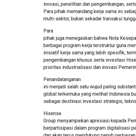
inovasi, penelitian dan pengembangan, serta a
Para pihak memandang kerja sama ini sebaga
multi-sektor, bukan sekadar transaksi tungga
Para
pihak juga menegaskan bahwa Nota Kesepaha
berbagai program kerja terstruktur guna m
inisiatif kerja sama yang lebih spesifik, ter
pengembangan khusus serta investasi Hisen
prioritas industrialisasi dan inovasi Pemeri
Penandatanganan
ini menjadi salah satu wujud paling substant
global terkemuka yang melihat Indonesia bu
sebagai destinasi investasi strategis, tekno
Hisense
Group menyampaikan apresiasi kepada Pem
berpartisipasi dalam program digitalisasi pe
dan akan terus mendukung penuh perluasan 