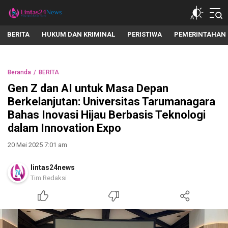
lintas24news.com
Menyingkap Setiap Realita
BERITA
HUKUM DAN KRIMINAL
PERISTIWA
PEMERINTAHAN
Beranda
BERITA
Gen Z dan AI untuk Masa Depan
Berkelanjutan: Universitas Tarumanagara
Bahas Inovasi Hijau Berbasis Teknologi
dalam Innovation Expo
20 Mei 2025 7:01 am
lintas24news
Tim Redaksi