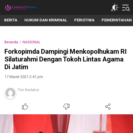
lintas24news.com
Menyingkap Setiap Realita
BERITA
HUKUM DAN KRIMINAL
PERISTIWA
PEMERINTAHAN
Beranda
NASIONAL
Forkopimda Dampingi Menkopolhukam RI
Silaturahmi Dengan Tokoh Lintas Agama
Di Jatim
17 Maret 2021 2:41 pm
Tim Redaksi