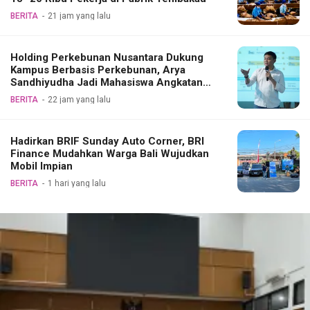
BERITA
21 jam yang lalu
Holding Perkebunan Nusantara Dukung
Kampus Berbasis Perkebunan, Arya
Sandhiyudha Jadi Mahasiswa Angkatan
Pertama Magister ITSI
BERITA
22 jam yang lalu
Hadirkan BRIF Sunday Auto Corner, BRI
Finance Mudahkan Warga Bali Wujudkan
Mobil Impian
BERITA
1 hari yang lalu