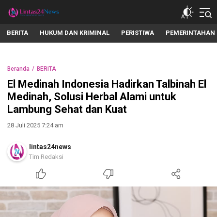
lintas24news.com
Menyingkap Setiap Realita
BERITA
HUKUM DAN KRIMINAL
PERISTIWA
PEMERINTAHAN
Beranda
BERITA
El Medinah Indonesia Hadirkan Talbinah El
Medinah, Solusi Herbal Alami untuk
Lambung Sehat dan Kuat
28 Juli 2025 7:24 am
lintas24news
Tim Redaksi