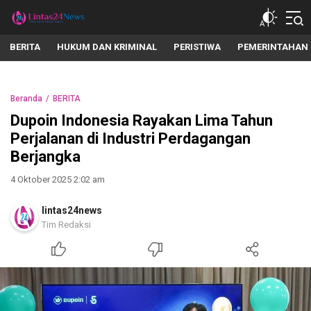
lintas24news.com
Menyingkap Setiap Realita
BERITA
HUKUM DAN KRIMINAL
PERISTIWA
PEMERINTAHAN
Beranda
BERITA
Dupoin Indonesia Rayakan Lima Tahun
Perjalanan di Industri Perdagangan
Berjangka
4 Oktober 2025 2:02 am
lintas24news
Tim Redaksi