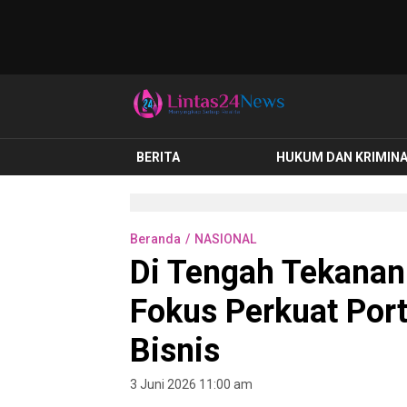
lintas24news.com
Menyingkap Setiap Realita
BERITA
HUKUM DAN KRIMIN
Beranda
NASIONAL
Di Tengah Tekanan
Fokus Perkuat Por
Bisnis
3 Juni 2026 11:00 am