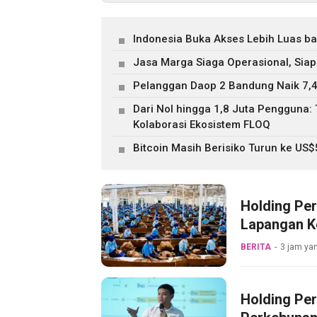
Indonesia Buka Akses Lebih Luas b
Jasa Marga Siaga Operasional, Siap
Pelanggan Daop 2 Bandung Naik 7,4
Dari Nol hingga 1,8 Juta Pengguna
Kolaborasi Ekosistem FLOQ
Bitcoin Masih Berisiko Turun ke US
Holding Pe
Lapangan Ke
Pabrik Tem
BERITA
3 jam yan
Holding Pe