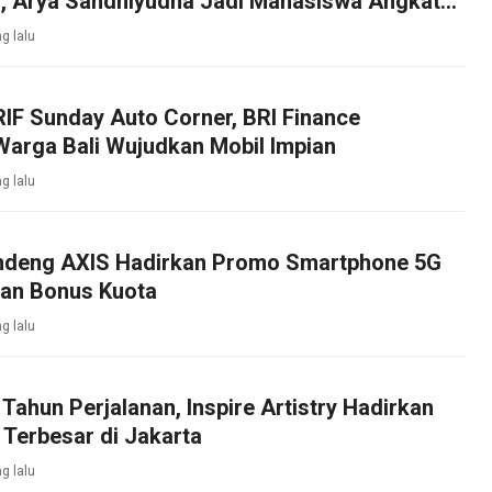
, Arya Sandhiyudha Jadi Mahasiswa Angkatan
ister ITSI
g lalu
IF Sunday Auto Corner, BRI Finance
arga Bali Wujudkan Mobil Impian
g lalu
ndeng AXIS Hadirkan Promo Smartphone 5G
an Bonus Kuota
g lalu
Tahun Perjalanan, Inspire Artistry Hadirkan
 Terbesar di Jakarta
g lalu