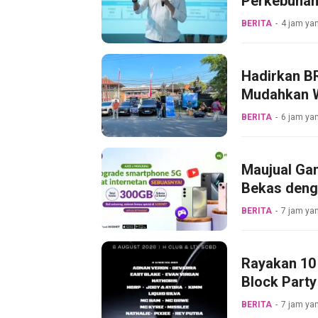
Perkebunan
Pertama Mag
BERITA
4 jam yan
Hadirkan BR
Mudahkan W
BERITA
6 jam yan
Maujual Ga
Bekas deng
BERITA
7 jam yan
Rayakan 10 
Block Party
BERITA
7 jam yan