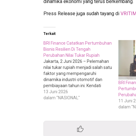
dinamika ekonomi yang terus berkembang.
Press Release juga sudah tayang di
VRITI
Terkait
BRI Finance Catatkan Pertumbuhan
Bisnis Resilien Di Tengah
Perubahan Nilai Tukar Rupiah
Jakarta, 2 Juni 2026 – Pelemahan
nilai tukar rupiah menjadi salah satu
faktor yang mempengaruhi
dinamika industri otomotif dan
BRI Finan
pembiayaan tahun ini. Kendati
Pertumbu
demikian, PT BRI Multifinance
13 Juni 2026
Perubaha
Indonesia (“BRI Finance”) melihat
dalam "NASIONAL"
11 Juni 
peluang pertumbuhan pembiayaan
dalam "
kendaraan masih terbuka seiring
tetap terjaganya permintaan
masyarakat terhadap kendaraan
sebagai sarana mobilitas maupun
penunjang aktivitas…