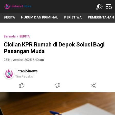
lintas24news.com
Menyingkap Setiap Realita
BERITA
HUKUM DAN KRIMINAL
PERISTIWA
PEMERINTAHAN
Beranda
BERITA
Cicilan KPR Rumah di Depok Solusi Bagi
Pasangan Muda
25 November 2025 5:40 am
lintas24news
Tim Redaksi