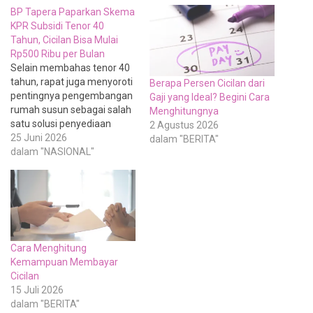
BP Tapera Paparkan Skema
KPR Subsidi Tenor 40
Tahun, Cicilan Bisa Mulai
Rp500 Ribu per Bulan
Selain membahas tenor 40
tahun, rapat juga menyoroti
Berapa Persen Cicilan dari
pentingnya pengembangan
Gaji yang Ideal? Begini Cara
rumah susun sebagai salah
Menghitungnya
satu solusi penyediaan
2 Agustus 2026
hunian di kawasan
25 Juni 2026
dalam "BERITA"
perkotaan. Pemerintah saat
dalam "NASIONAL"
ini tengah menyiapkan
berbagai regulasi yang
diperlukan untuk
mendukung pelaksanaan
program tersebut. Menteri
Ketenagakerjaan Yassierli
Cara Menghitung
dalam kesempatan yang
Kemampuan Membayar
sama mendorong agar BP
Cicilan
Tapera terus memperkuat
15 Juli 2026
kerja sama…
dalam "BERITA"