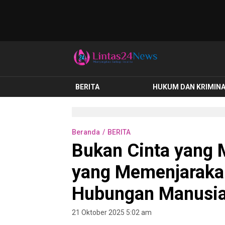
lintas24news.com
Menyingkap Setiap Realita
BERITA
HUKUM DAN KRIMIN
Beranda
BERITA
Bukan Cinta yang 
yang Memenjarakan
Hubungan Manusi
21 Oktober 2025 5:02 am