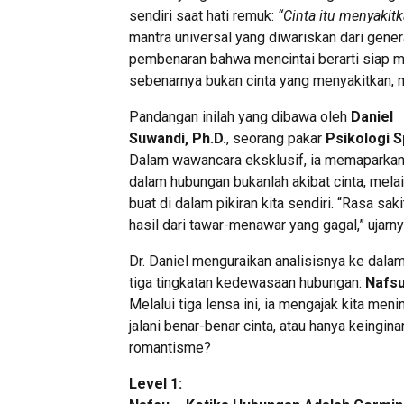
sendiri saat hati remuk:
“Cinta itu menyakitk
mantra universal yang diwariskan dari gener
pembenaran bahwa mencintai berarti siap m
sebenarnya bukan cinta yang menyakitkan, m
Pandangan inilah yang dibawa oleh
Daniel
Suwandi, Ph.D.
, seorang pakar
Psikologi S
Dalam wawancara eksklusif, ia memaparkan 
dalam hubungan bukanlah akibat cinta, melain
buat di dalam pikiran kita sendiri. “Rasa sak
hasil dari tawar-menawar yang gagal,” ujarny
Dr. Daniel menguraikan analisisnya ke dala
tiga tingkatan kedewasaan hubungan:
Nafs
Melalui tiga lensa ini, ia mengajak kita meni
jalani benar-benar cinta, atau hanya keingi
romantisme?
Level 1: