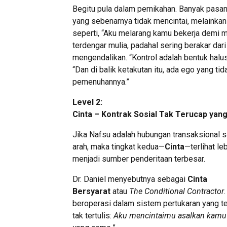
Begitu pula dalam pernikahan. Banyak pasa
yang sebenarnya tidak mencintai, melainkan
seperti, “Aku melarang kamu bekerja demi m
terdengar mulia, padahal sering berakar da
mengendalikan. “Kontrol adalah bentuk halus 
“Dan di balik ketakutan itu, ada ego yang ti
pemenuhannya.”
Level 2:
Cinta – Kontrak Sosial Tak Terucap ya
Jika Nafsu adalah hubungan transaksional s
arah, maka tingkat kedua—
Cinta
—terlihat le
menjadi sumber penderitaan terbesar.
Dr. Daniel menyebutnya sebagai
Cinta
Bersyarat
atau
The Conditional Contractor
beroperasi dalam sistem pertukaran yang ter
tak tertulis:
Aku mencintaimu asalkan kamu 