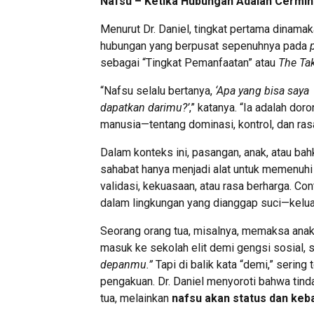
Nafsu – Ketika Hubungan Adalah Cermin
Menurut Dr. Daniel, tingkat pertama dinama
hubungan yang berpusat sepenuhnya pada
sebagai “Tingkat Pemanfaatan” atau
The Ta
“Nafsu selalu bertanya,
‘Apa yang bisa saya
dapatkan darimu?’
,” katanya. “Ia adalah dor
manusia—tentang dominasi, kontrol, dan ras
Dalam konteks ini, pasangan, anak, atau bah
sahabat hanya menjadi alat untuk memenuhi 
validasi, kekuasaan, atau rasa berharga. Con
dalam lingkungan yang dianggap suci—kelua
Seorang orang tua, misalnya, memaksa ana
masuk ke sekolah elit demi gengsi sosial, 
depanmu.”
Tapi di balik kata “demi,” serin
pengakuan. Dr. Daniel menyoroti bahwa tind
tua, melainkan
nafsu akan status dan keba