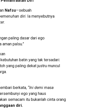
 Pemanfaatan Diri
kan
Nafsu
—sebuah
pemenuhan diri
. Ia menyebutnya
ker
.
ongan paling dasar dari ego
a aman palsu.”
kan
kebutuhan batin yang tak tersadari:
toh yang paling dekat justru muncul
rga.
k
sembari berkata,
“Ini demi masa
g tersembunyi ego yang haus
akan semacam itu bukanlah cinta orang
nggaan diri.