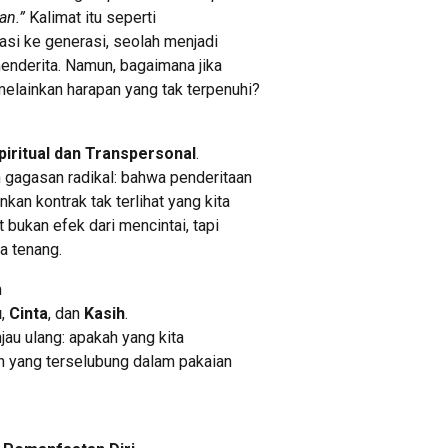
an.”
Kalimat itu seperti
asi ke generasi, seolah menjadi
enderita. Namun, bagaimana jika
elainkan harapan yang tak terpenuhi?
piritual dan Transpersonal
.
gagasan radikal: bahwa penderitaan
kan kontrak tak terlihat yang kita
it bukan efek dari mencintai, tapi
a tenang.
m
u
,
Cinta
, dan
Kasih
.
njau ulang: apakah yang kita
nan yang terselubung dalam pakaian