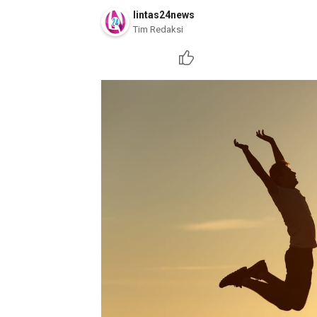
lintas24news
Tim Redaksi