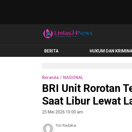
lintas24news.com
Menyingkap Setiap Realita
BERITA
HUKUM DAN KRIMIN
Beranda
NASIONAL
BRI Unit Rorotan T
Saat Libur Lewat 
25 Mei 2026 10:00 am
Tim Redaksi