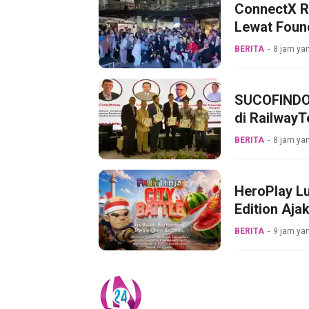
ConnectX R
Lewat Foun
BERITA
8 jam yan
SUCOFINDO 
di RailwayT
BERITA
8 jam yan
HeroPlay Lu
Edition Aja
BERITA
9 jam yan