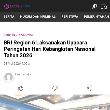
lintas24news.com
Menyingkap Setiap Realita
BERITA
HUKUM DAN KRIMINAL
PERISTIWA
PEMERINTAHAN
Beranda
NASIONAL
BRI Region 6 Laksanakan Upacara
Peringatan Hari Kebangkitan Nasional
Tahun 2026
28 Mei 2026 4:00 am
Tim Redaksi