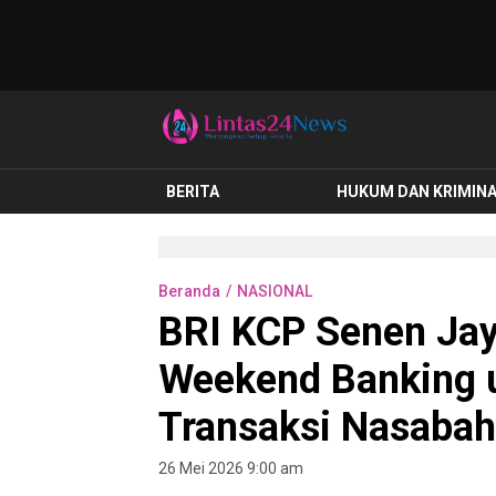
lintas24news.com
Menyingkap Setiap Realita
BERITA
HUKUM DAN KRIMIN
Beranda
NASIONAL
BRI KCP Senen Jay
Weekend Banking 
Transaksi Nasabah
26 Mei 2026 9:00 am