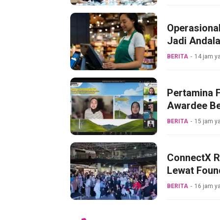
Operasiona
Jadi Andala
BERITA
14 jam ya
Pertamina F
Awardee Be
BERITA
15 jam ya
ConnectX R
Lewat Foun
BERITA
16 jam ya