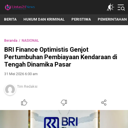
lintas24news.com
Menyingkap Setiap Realita
BERITA
HUKUM DAN KRIMINAL
PERISTIWA
PEMERINTAHAN
Beranda
NASIONAL
BRI Finance Optimistis Genjot
Pertumbuhan Pembiayaan Kendaraan di
Tengah Dinamika Pasar
31 Mei 2026 6:00 am
Tim Redaksi