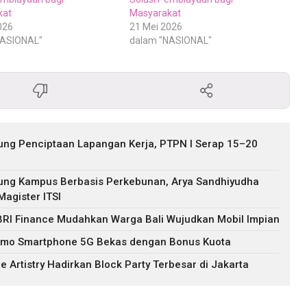
kat
Masyarakat
026
21 Mei 2026
NASIONAL"
dalam "NASIONAL"
ng Penciptaan Lapangan Kerja, PTPN I Serap 15–20
ung Kampus Berbasis Perkebunan, Arya Sandhiyudha
agister ITSI
 BRI Finance Mudahkan Warga Bali Wujudkan Mobil Impian
omo Smartphone 5G Bekas dengan Bonus Kuota
e Artistry Hadirkan Block Party Terbesar di Jakarta