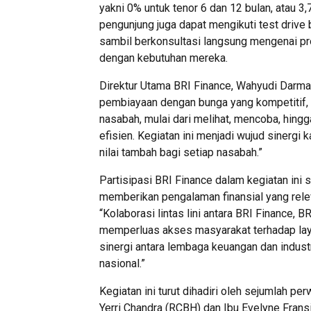
yakni 0% untuk tenor 6 dan 12 bulan, atau 3
pengunjung juga dapat mengikuti test drive
sambil berkonsultasi langsung mengenai p
dengan kebutuhan mereka.
Direktur Utama BRI Finance, Wahyudi Darm
pembiayaan dengan bunga yang kompetitif, 
nasabah, mulai dari melihat, mencoba, hin
efisien. Kegiatan ini menjadi wujud siner
nilai tambah bagi setiap nasabah.”
Partisipasi BRI Finance dalam kegiatan in
memberikan pengalaman finansial yang rele
“Kolaborasi lintas lini antara BRI Finance, 
memperluas akses masyarakat terhadap lay
sinergi antara lembaga keuangan dan indu
nasional.”
Kegiatan ini turut dihadiri oleh sejumlah pe
Yerri Chandra (RCBH) dan Ibu Evelyne Frans