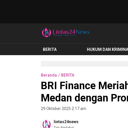
lintas24news.com
Menyingkap Setiap Realita
BERITA
HUKUM DAN KRIMIN
Beranda
BERITA
BRI Finance Meria
Medan dengan Pro
29 Oktober 2025 2:17 am
lintas24news
Tim Redaksi