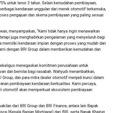
,75% untuk tenor 3 tahun. Selain kemudahan pembiayaan,
 berbagai kendaraan unggulan dari merek otomotif terkemuka,
roses pengajuan dan skema pembiayaan yang paling sesuai
awan, menyampaikan, “Kami tidak hanya ingin menawarkan
tetapi juga menghadirkan pengalaman yang menyeluruh bagi
gga memiliki kendaraan impian dengan proses yang mudah dan
gi kami dengan BRI Group dalam memberikan kemudahan dan
i sekaligus menegaskan komitmen perusahaan untuk
van dan bernilai bagi nasabah. Wahyudi menambahkan,
BRI Group, dan para mitra dealer otomotif menjadi kunci dalam
anan pembiayaan kendaraan berkualitas. Kami percaya,
stri otomotif akan memperkuat ekosistem pembiayaan
rwakilan dari BRI Group dan BRI Finance, antara lain Bapak
isca (Kepala Bagian Mortgage) dari BRI, serta Bapak Khairun