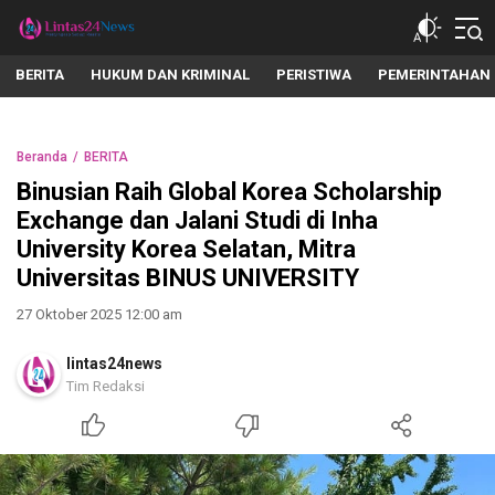
lintas24news.com
Menyingkap Setiap Realita
BERITA
HUKUM DAN KRIMINAL
PERISTIWA
PEMERINTAHAN
Beranda
BERITA
Binusian Raih Global Korea Scholarship
Exchange dan Jalani Studi di Inha
University Korea Selatan, Mitra
Universitas BINUS UNIVERSITY
27 Oktober 2025 12:00 am
lintas24news
Tim Redaksi