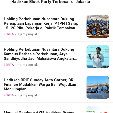
Hadirkan Block Party Terbesar di Jakarta
Holding Perkebunan Nusantara Dukung
Penciptaan Lapangan Kerja, PTPN I Serap
15–20 Ribu Pekerja di Pabrik Tembakau
BERITA
2 jam yang lalu
Holding Perkebunan Nusantara Dukung
Kampus Berbasis Perkebunan, Arya
Sandhiyudha Jadi Mahasiswa Angkatan
Pertama Magister ITSI
BERITA
4 jam yang lalu
Hadirkan BRIF Sunday Auto Corner, BRI
Finance Mudahkan Warga Bali Wujudkan
Mobil Impian
BERITA
5 jam yang lalu
Maujual Gandeng AXIS Hadirkan Promo