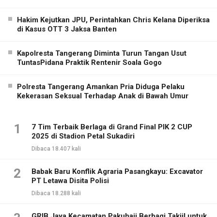
Hakim Kejutkan JPU, Perintahkan Chris Kelana Diperiksa
di Kasus OTT 3 Jaksa Banten
Kapolresta Tangerang Diminta Turun Tangan Usut
TuntasPidana Praktik Rentenir Soala Gogo
Polresta Tangerang Amankan Pria Diduga Pelaku
Kekerasan Seksual Terhadap Anak di Bawah Umur
1
7 Tim Terbaik Berlaga di Grand Final PIK 2 CUP
2025 di Stadion Petal Sukadiri
Dibaca 18.407 kali
2
Babak Baru Konflik Agraria Pasangkayu: Excavator
PT Letawa Disita Polisi
Dibaca 18.288 kali
GRIB Jaya Kecamatan Pakuhaji Berbagi Takjil untuk