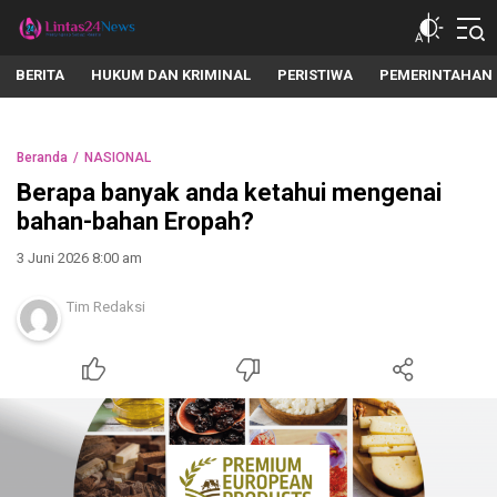
lintas24news.com
Menyingkap Setiap Realita
BERITA
HUKUM DAN KRIMINAL
PERISTIWA
PEMERINTAHAN
Beranda
NASIONAL
Berapa banyak anda ketahui mengenai
bahan-bahan Eropah?
3 Juni 2026 8:00 am
Tim Redaksi