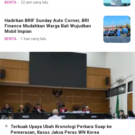
Pertama Magister ITSI
BERITA
22 jam yang lalu
Hadirkan BRIF Sunday Auto Corner, BRI
Finance Mudahkan Warga Bali Wujudkan
Mobil Impian
BERITA
1 hari yang lalu
Terkuak Upaya Ubah Kronologi Perkara Suap ke
Pemerasan, Kasus Jaksa Peras WN Korea