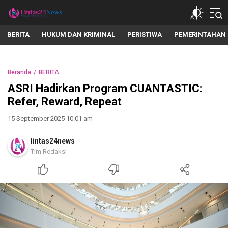
lintas24news.com
Menyingkap Setiap Realita
BERITA
HUKUM DAN KRIMINAL
PERISTIWA
PEMERINTAHAN
Beranda
BERITA
ASRI Hadirkan Program CUANTASTIC:
Refer, Reward, Repeat
15 September 2025 10:01 am
lintas24news
Tim Redaksi