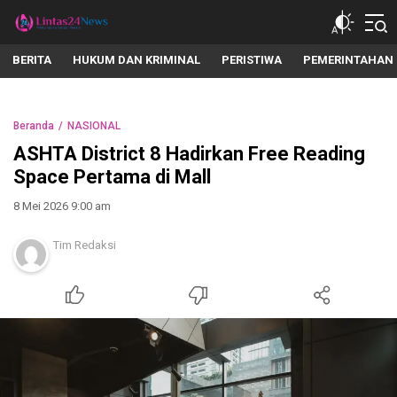
lintas24news.com
Menyingkap Setiap Realita
BERITA
HUKUM DAN KRIMINAL
PERISTIWA
PEMERINTAHAN
Beranda
NASIONAL
ASHTA District 8 Hadirkan Free Reading
Space Pertama di Mall
8 Mei 2026 9:00 am
Tim Redaksi