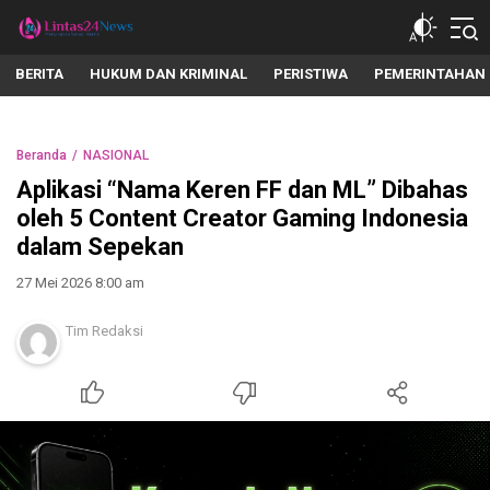
lintas24news.com
Menyingkap Setiap Realita
BERITA
HUKUM DAN KRIMINAL
PERISTIWA
PEMERINTAHAN
Beranda
NASIONAL
Aplikasi “Nama Keren FF dan ML” Dibahas
oleh 5 Content Creator Gaming Indonesia
dalam Sepekan
27 Mei 2026 8:00 am
Tim Redaksi