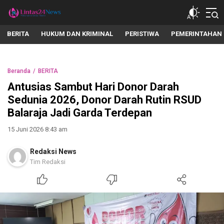
lintas24news.com
Menyingkap Setiap Realita
BERITA
HUKUM DAN KRIMINAL
PERISTIWA
PEMERINTAHAN
Beranda
BERITA
Antusias Sambut Hari Donor Darah
Sedunia 2026, Donor Darah Rutin RSUD
Balaraja Jadi Garda Terdepan
15 Juni 2026 8:43 am
Redaksi News
Tim Redaksi