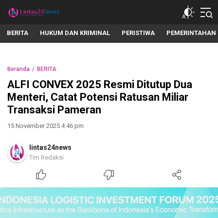
lintas24news.com
Menyingkap Setiap Realita
BERITA
HUKUM DAN KRIMINAL
PERISTIWA
PEMERINTAHAN
Beranda
BERITA
ALFI CONVEX 2025 Resmi Ditutup Dua
Menteri, Catat Potensi Ratusan Miliar
Transaksi Pameran
15 November 2025 4:46 pm
lintas24news
Tim Redaksi