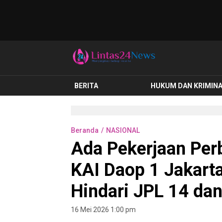
lintas24news.com
Menyingkap Setiap Realita
BERITA
HUKUM DAN KRIMIN
Beranda
NASIONAL
Ada Pekerjaan Perb
KAI Daop 1 Jakart
Hindari JPL 14 dan
16 Mei 2026 1:00 pm