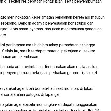
n di sekitar rel, perataan kontur jalan, serta penyempurnaan
 untuk meningkatkan keselamatan perjalanan kereta api maupun
n sebidang. Dengan adanya penyesuaian konstruksi dan
menjadi lebih aman, nyaman, dan tidak menimbulkan gangguan
noto.
isi perlintasan masih dalam tahap pemadatan sehingga
Selain itu, masih terdapat material pekerjaan di sekitar
mbatan arus kendaraan.
n pada area perlintasan direncanakan akan dilaksanakan
ir penyempurnaan pekerjaan perbaikan geometri jalan rel
yarakat agar lebih berhati-hati saat melintas di lokasi
 serta arahan petugas di lapangan.
na jalan agar apabila memungkinkan dapat menggunakan
tu guna menghindari kepadatan lalu lintas di sekitar JPL 14