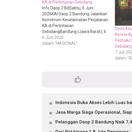
KA di Perlintasan Sebidang
Info Daop 2 BdSabtu, 6 Juni
2026KAI Daop 2 Bandung Jalankan
Komitmen Keselamatan Perjalanan
KA di Perlintasan
Demi Kes
SebidangBandung (Jawa Barat), 6
Kereta A
Juni 2026 – PT Kereta Api
6 Juni 2026
Perbaiki
Indonesia (Persero) Daerah Operasi
dalam "NASIONAL"
Sebidang 
2 Bandung terus memperkuat
7 Juli 20
komitmennya dalam menjaga
dalam "B
keselamatan perjalanan kereta api
melalui program peningkatan
kualitas prasarana perkeretaapian.
Salah satu…
Indonesia Buka Akses Lebih Luas b
Jasa Marga Siaga Operasional, Siap
Pelanggan Daop 2 Bandung Naik 7,4
Dari Nol hingga 1,8 Juta Pengguna