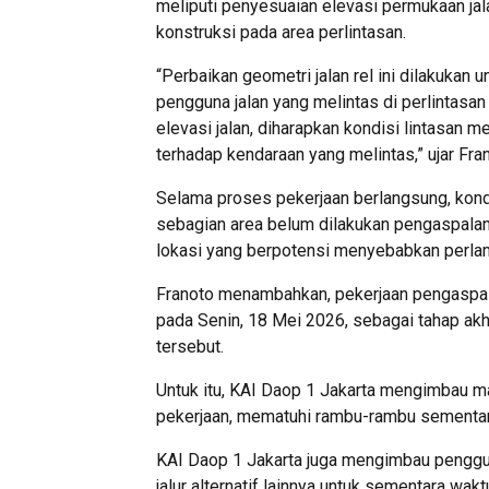
meliputi penyesuaian elevasi permukaan jala
konstruksi pada area perlintasan.
“Perbaikan geometri jalan rel ini dilakukan
pengguna jalan yang melintas di perlintasa
elevasi jalan, diharapkan kondisi lintasan 
terhadap kendaraan yang melintas,” ujar Fra
Selama proses pekerjaan berlangsung, kond
sebagian area belum dilakukan pengaspalan. 
lokasi yang berpotensi menyebabkan perla
Franoto menambahkan, pekerjaan pengaspala
pada Senin, 18 Mei 2026, sebagai tahap akh
tersebut.
Untuk itu, KAI Daop 1 Jakarta mengimbau mas
pekerjaan, mematuhi rambu-rambu sementara
KAI Daop 1 Jakarta juga mengimbau penggu
jalur alternatif lainnya untuk sementara wak