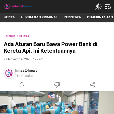
lintas24news.com
Menyingkap Setiap Realita
BERITA
HUKUM DAN KRIMINAL
PERISTIWA
PEMERINTAHAN
Beranda
BERITA
Ada Aturan Baru Bawa Power Bank di
Kereta Api, Ini Ketentuannya
24 November 2025 7:27 am
lintas24news
Tim Redaksi