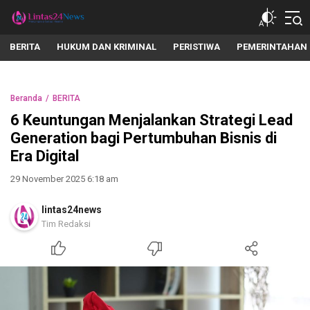
lintas24news.com
Menyingkap Setiap Realita
BERITA
HUKUM DAN KRIMINAL
PERISTIWA
PEMERINTAHAN
Beranda
BERITA
6 Keuntungan Menjalankan Strategi Lead
Generation bagi Pertumbuhan Bisnis di
Era Digital
29 November 2025 6:18 am
lintas24news
Tim Redaksi