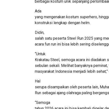
berbagai kostum unik sepanjang perlombaa
Ada
yang mengenakan kostum superhero, hingga 
konstruksi lengkap dengan helm.
Didin,
salah satu peserta Steel Run 2025 yang m
acara fun run ini bisa lebih sering diselengg
“Untuk
Krakatau Steel, semoga acara ini diadakan s
sebulan sekali. Melihat banyaknya peminat,
masyarakat Indonesia menjadi lebih sehat,” 
Hal
serupa disampaikan oleh peserta lain, Muh
Run sebagai ajang olahraga paling bergengsi
“Semoga
tahun 2026 acara ini bisa kembali digelar d