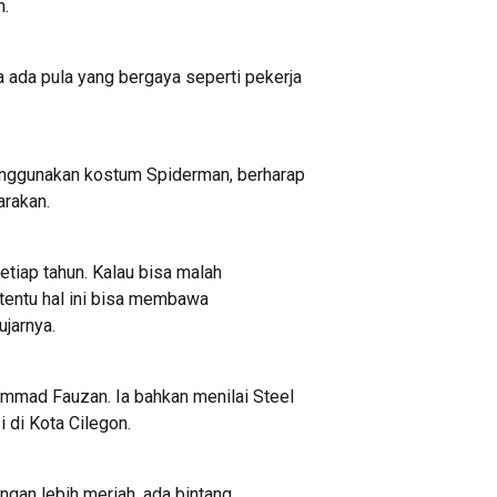
n.
ada pula yang bergaya seperti pekerja
enggunakan kostum Spiderman, berharap
arakan.
etiap tahun. Kalau bisa malah
 tentu hal ini bisa membawa
ujarnya.
ammad Fauzan. Ia bahkan menilai Steel
 di Kota Cilegon.
engan lebih meriah, ada bintang