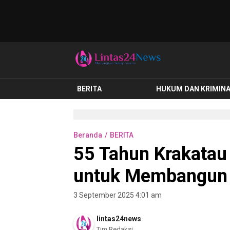
lintas24news.com
Menyingkap Setiap Realita
BERITA
HUKUM DAN KRIMIN
Beranda
BERITA
55 Tahun Krakatau 
untuk Membangun 
3 September 2025 4:01 am
lintas24news
Tim Redaksi