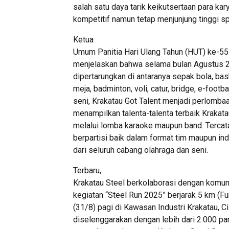
salah satu daya tarik keikutsertaan para ka
kompetitif namun tetap menjunjung tinggi spo
Ketua
Umum Panitia Hari Ulang Tahun (HUT) ke-55 
menjelaskan bahwa selama bulan Agustus 2
dipertarungkan di antaranya sepak bola, baske
meja, badminton, voli, catur, bridge, e-foot
seni, Krakatau Got Talent menjadi perlomba
menampilkan talenta-talenta terbaik Krakat
melalui lomba karaoke maupun band. Tercata
berpartisi baik dalam format tim maupun in
dari seluruh cabang olahraga dan seni.
Terbaru,
Krakatau Steel berkolaborasi dengan komun
kegiatan “Steel Run 2025” berjarak 5 km (F
(31/8) pagi di Kawasan Industri Krakatau, C
diselenggarakan dengan lebih dari 2.000 part