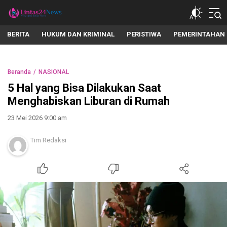
lintas24news.com
Menyingkap Setiap Realita
BERITA
HUKUM DAN KRIMINAL
PERISTIWA
PEMERINTAHAN
Beranda
NASIONAL
5 Hal yang Bisa Dilakukan Saat
Menghabiskan Liburan di Rumah
23 Mei 2026 9:00 am
Tim Redaksi