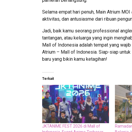
pameran berlangsung.
Selama empat hari penuh, Main Atrium MOI 
aktivitas, dan antusiasme dari ribuan pengu
Jadi, baik kamu seorang professional angle
tantangan, atau keluarga yang ingin mengha
Mall of Indonesia adalah tempat yang waji
Atrium – Mall of Indonesia. Siap-siap untuk
baru yang bikin kamu ketagihan!
Terkait
JKTANIME FEST 2026 di Mall of
Ramadan 
Indonesia, Event Anime Terbesar
Belanja,