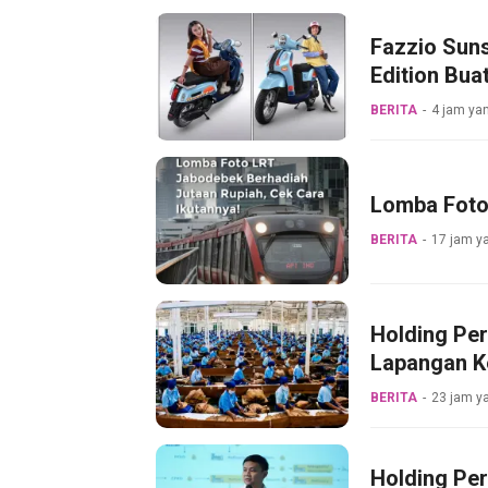
Fazzio Suns
Edition Bua
BERITA
4 jam yan
Lomba Foto 
BERITA
17 jam ya
Holding Pe
Lapangan Ke
Pabrik Tem
BERITA
23 jam ya
Holding Pe