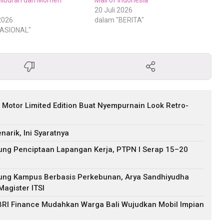
20 Juli 2026
2026
dalam "BERITA"
NASIONAL"
i, Motor Limited Edition Buat Nyempurnain Look Retro-
arik, Ini Syaratnya
ng Penciptaan Lapangan Kerja, PTPN I Serap 15–20
ung Kampus Berbasis Perkebunan, Arya Sandhiyudha
agister ITSI
 BRI Finance Mudahkan Warga Bali Wujudkan Mobil Impian