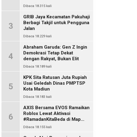
Dibaca 18.315 kali
GRIB Jaya Kecamatan Pakuhaji
Berbagi Takjil untuk Pengguna
3
Jalan
Dibaca 18.229 kali
Abraham Garuda: Gen Z Ingin
Demokrasi Tetap Dekat
4
dengan Rakyat, Bukan Elit
Dibaca 18.189 kali
KPK Sita Ratusan Juta Rupiah
Usai Geledah Dinas PMPTSP
5
Kota Madiun
Dibaca 18.183 kali
AXIS Bersama EVOS Ramaikan
Roblox Lewat Aktivasi
6
#RamadanKitaBeda di Map
Indo Chat
Dibaca 18.155 kali