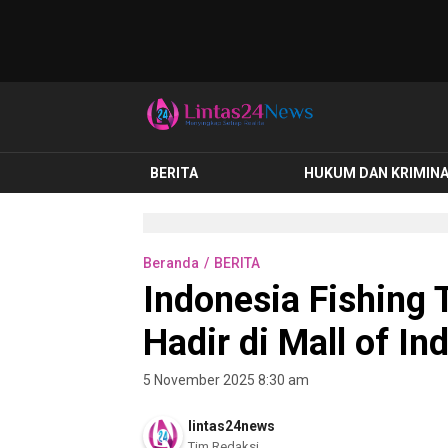
lintas24news.com
Menyingkap Setiap Realita
BERITA
HUKUM DAN KRIMIN
Beranda
BERITA
Indonesia Fishing T
Hadir di Mall of In
5 November 2025 8:30 am
lintas24news
Tim Redaksi