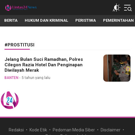
lintas24news.com
Menyingkap Setiap Realita
BERITA
HUKUM DAN KRIMINAL
PERISTIWA
PEMERINTAHAN
#PROSTITUSI
Jelang Bulan Suci Ramadhan, Polres
Cilegon Razia Hotel Dan Penginapan
Diwilayah Merak
BANTEN
5 tahun yang lalu
Redaksi
Kode Etik
Pedoman Media Siber
Disclaimer