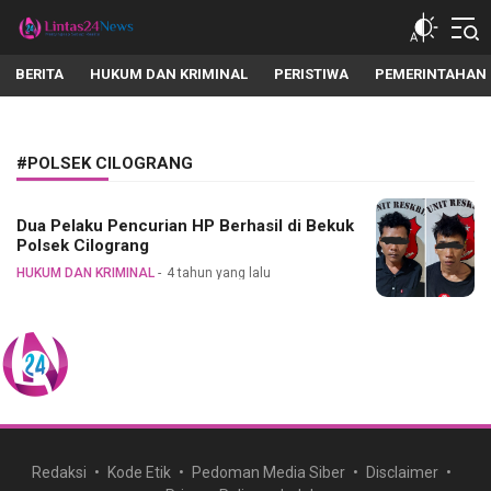
lintas24news.com
Menyingkap Setiap Realita
BERITA
HUKUM DAN KRIMINAL
PERISTIWA
PEMERINTAHAN
#POLSEK CILOGRANG
Dua Pelaku Pencurian HP Berhasil di Bekuk
Polsek Cilograng
HUKUM DAN KRIMINAL
4 tahun yang lalu
Redaksi
Kode Etik
Pedoman Media Siber
Disclaimer