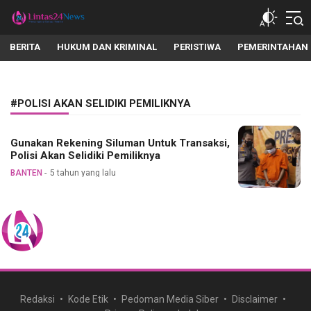
lintas24news.com
Menyingkap Setiap Realita
BERITA
HUKUM DAN KRIMINAL
PERISTIWA
PEMERINTAHAN
#POLISI AKAN SELIDIKI PEMILIKNYA
Gunakan Rekening Siluman Untuk Transaksi,
Polisi Akan Selidiki Pemiliknya
BANTEN
5 tahun yang lalu
Redaksi
Kode Etik
Pedoman Media Siber
Disclaimer